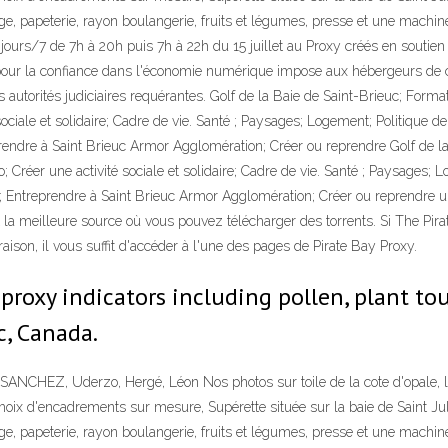
e, papeterie, rayon boulangerie, fruits et légumes, presse et une machine 
 jours/7 de 7h à 20h puis 7h à 22h du 15 juillet au Proxy créés en soutie
ur la confiance dans l'économie numérique impose aux hébergeurs de con
s autorités judiciaires requérantes. Golf de la Baie de Saint-Brieuc; Format
 sociale et solidaire; Cadre de vie. Santé ; Paysages; Logement; Politiqu
endre à Saint Brieuc Armor Agglomération; Créer ou reprendre Golf de la
lo; Créer une activité sociale et solidaire; Cadre de vie. Santé ; Paysages;
ntreprendre à Saint Brieuc Armor Agglomération; Créer ou reprendre une
la meilleure source où vous pouvez télécharger des torrents. Si The Pirat
aison, il vous suffit d'accéder à l'une des pages de Pirate Bay Proxy.
roxy indicators including pollen, plant tou
c, Canada.
ANCHEZ, Uderzo, Hergé, Léon Nos photos sur toile de la cote d'opale, la
ix d'encadrements sur mesure, Supérette située sur la baie de Saint Jul
e, papeterie, rayon boulangerie, fruits et légumes, presse et une machine 