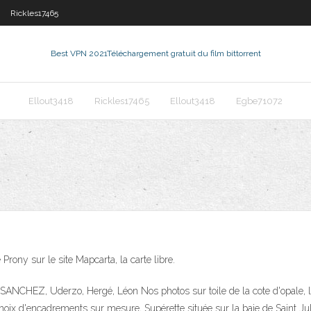
Rickles17465
Best VPN 2021
Téléchargement gratuit du film bittorrent
Ellout3418
Rickles17465
Ellout3418
Egbe71072
Prony sur le site Mapcarta, la carte libre.
ANCHEZ, Uderzo, Hergé, Léon Nos photos sur toile de la cote d'opale, la
ix d'encadrements sur mesure, Supérette située sur la baie de Saint Jul