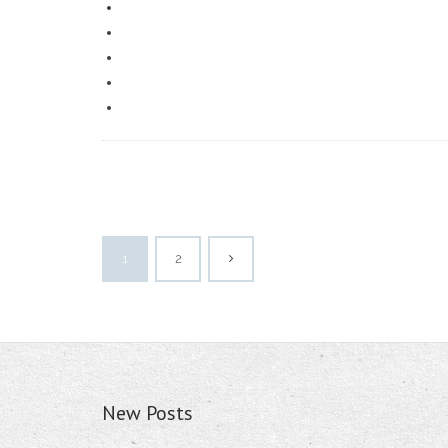
1
2
New Posts