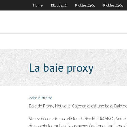
Home
Ellout3418
Rickles17465
Rickles17465
La baie proxy
Administrator
Baie de Prony, Nouvelle-Calédonie, est une baie. Baie de 
Venez découvrir nos artistes Patrice MURCIANO, André S
de nos photographes. Nous avons également un large cho