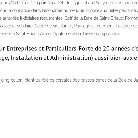
 jours/7 de 7h à 20h puis 7h à 22h du 15 juillet au Proxy créés en soutie
ur la confiance dans l'économie numérique impose aux hébergeurs de con
s autorités judiciaires requérantes. Golf de la Baie de Saint-Brieuc; Format
 sociale et solidaire; Cadre de vie. Santé ; Paysages; Logement; Politiqu
rendre à Saint Brieuc Armor Agglomération; Créer ou reprendre
r Entreprises et Particuliers. Forte de 20 années d'
e, Installation et Administration) aussi bien aux e
ding pollen, plant tourbières boréales des basses-terres de la Baie de 