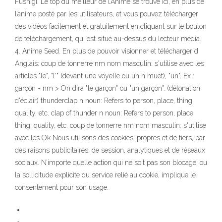
Fushigi. Le top du meilleur de l’Anime se trouve ici, en plus de
l’anime posté par les utilisateurs, et vous pouvez télécharger
des vidéos facilement et gratuitement en cliquant sur le bouton
de téléchargement, qui est situé au-dessus du lecteur média.
4. Anime Seed. En plus de pouvoir visionner et télécharger d
Anglais: coup de tonnerre nm nom masculin: s'utilise avec les
articles "le", "l'" (devant une voyelle ou un h muet), "un". Ex :
garçon - nm > On dira "le garçon" ou "un garçon". (détonation
d'éclair) thunderclap n noun: Refers to person, place, thing,
quality, etc. clap of thunder n noun: Refers to person, place,
thing, quality, etc. coup de tonnerre nm nom masculin: s'utilise
avec les Ok Nous utilisons des cookies, propres et de tiers, par
des raisons publicitaires, de session, analytiques et de réseaux
sociaux. N’importe quelle action qui ne soit pas son blocage, ou
la sollicitude explicite du service relié au cookie, implique le
consentement pour son usage.