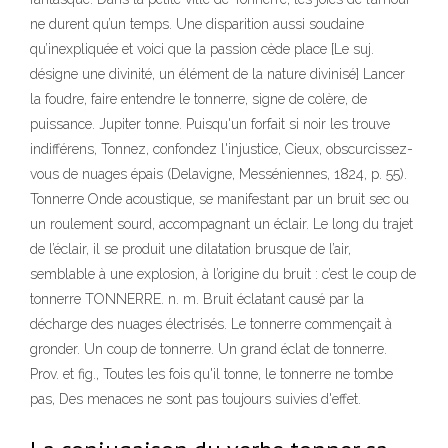
ne durent qu’un temps. Une disparition aussi soudaine
qu’inexpliquée et voici que la passion cède place [Le suj.
désigne une divinité, un élément de la nature divinisé] Lancer
la foudre, faire entendre le tonnerre, signe de colère, de
puissance. Jupiter tonne. Puisqu'un forfait si noir les trouve
indifférens, Tonnez, confondez l'injustice, Cieux, obscurcissez-
vous de nuages épais (Delavigne, Messéniennes, 1824, p. 55).
Tonnerre Onde acoustique, se manifestant par un bruit sec ou
un roulement sourd, accompagnant un éclair. Le long du trajet
de l’éclair, il se produit une dilatation brusque de l’air,
semblable à une explosion, à l’origine du bruit : c’est le coup de
tonnerre TONNERRE. n. m. Bruit éclatant causé par la
décharge des nuages électrisés. Le tonnerre commençait à
gronder. Un coup de tonnerre. Un grand éclat de tonnerre.
Prov. et fig., Toutes les fois qu'il tonne, le tonnerre ne tombe
pas, Des menaces ne sont pas toujours suivies d'effet.