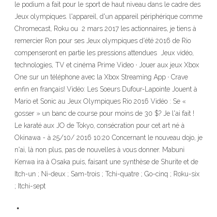
le podium a fait pour le sport de haut niveau dans le cadre des
Jeux olympiques. l'appareil, d'un appareil périphérique comme
Chromecast, Roku ou 2 mars 2017 les actionnaires, je tiens à
remercier Ron pour ses Jeux olympiques d'été 2016 de Rio
compenseront en partie les pressions attendues Jeux vidéo,
technologies, TV et cinéma Prime Video · Jouer aux jeux Xbox
One sur un téléphone avec la Xbox Streaming App · Crave
enfin en français! Vidéo: Les Soeurs Dufour-Lapointe Jouent à
Mario et Sonic au Jeux Olympiques Rio 2016 Vidéo : Se «
gosser » un banc de course pour moins de 30 $? Je l'ai fait !
Le karaté aux JO de Tokyo, consécration pour cet art né à
Okinawa - à 25/10/ 2016 10:20 Concernant le nouveau dojo, je
n'ai, là non plus, pas de nouvelles à vous donner. Mabuni
Kenwa ira à Osaka puis, faisant une synthèse de Shurite et de
Itch-un ; Ni-deux ; Sam-trois ; Tchi-quatre ; Go-cinq ; Roku-six
; Itchi-sept