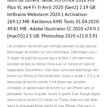
Nom du torrent Taille; MS Office 2016 Pro
Plus VL x64 Fr fr Avril 2020 {Gen2} 2.19 GB:
JetBrains Webstorm 2020.1 Activation:
269.12 MB: Ratiborus KMS Tools 01.04.2020:
49.81 MB : Adobe Illustrator CC 2020 v24 0 2
[macOS] 2.5 GB: Photoshop 2020 v21.0.3.91
Les amateurs de torrent par exemple pensent ne pas pouvoir
télécharger de fichiers sur leurs terminaux. Détrompez vous !
Si Apple n’a autorisé aucune app à le faire, il est néanmoins
possible de faire la même chose avec un service en ligne et
l’application Documents ! Voici donc comment télécharger des
torrent sur iPhone et iPad facilement. Grâce à Xcode 7, iOS 9, et
beaucoup de bonne volonté, il est désormais possible
d'installer un gestionnaire de torrent sur son iPhone sans le
jailbreaker. Suivez le guide. Suivez le guide. Even though Apple
doesn’t allow torrent iOS clients on iTunes, there are still other
ways to download those clients to your iPhone. One such is