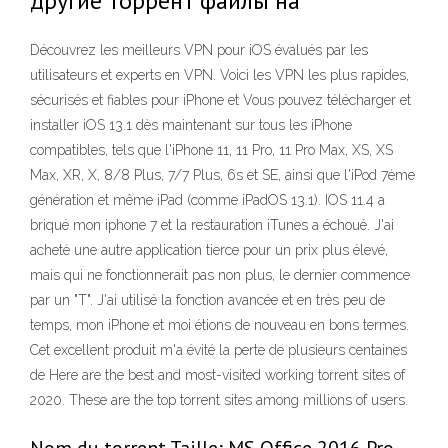
другие торрент файлы на
Découvrez les meilleurs VPN pour iOS évalués par les
utilisateurs et experts en VPN. Voici les VPN les plus rapides,
sécurisés et fiables pour iPhone et Vous pouvez télécharger et
installer iOS 13.1 dès maintenant sur tous les iPhone
compatibles, tels que l'iPhone 11, 11 Pro, 11 Pro Max, XS, XS
Max, XR, X, 8/8 Plus, 7/7 Plus, 6s et SE, ainsi que l'iPod 7ème
génération et même iPad (comme iPadOS 13.1). IOS 11.4 a
briqué mon iphone 7 et la restauration iTunes a échoué. J'ai
acheté une autre application tierce pour un prix plus élevé,
mais qui ne fonctionnerait pas non plus, le dernier commence
par un "T". J'ai utilisé la fonction avancée et en très peu de
temps, mon iPhone et moi étions de nouveau en bons termes.
Cet excellent produit m'a évité la perte de plusieurs centaines
de Here are the best and most-visited working torrent sites of
2020. These are the top torrent sites among millions of users.