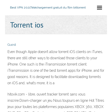
Best VPN 2021
Téléchargement gratuit du film bittorrent
Torrent ios
Guest
Even though Apple doesn’t allow torrent iOS clients on iTunes,
there are still other ways to download those clients to your
iPhone. One such is the iTransmission torrent client.
iTransmission is one of the best torrent apps for iPhone, and for
good reasons. It is designed to facilitate downloading torrents
on iOS and, what’s more, it is a
hitovik.com - libre, ouvert tracker torrent sans vous
inscrire.Down-charger un jeu Nous toujours en ligne Hot Titres
jeux pour toutes les plateformes populaires XBOX 360, XBOX