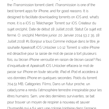
the iTransmission torrent client. iTransmission is one of the
best torrent apps for iPhone, and for good reasons. It is
designed to facilitate downloading torrents on iOS and, what’s
more, it is a iOS 11 Télécharger Torrent sur iOS. Créateur du
sujet onclphil; Date de début 18 Juillet 2018; Statut Ce sujet est
fermé. O. onclphil Membre junior. 20 Janvier 2014 53 2 35. 18
Juillet 2018 #1 Bonjour a tous Comme indiqué dans le titre, je
souhaite Apeaksoft iOS Unlocker 1.0.12 Torrent si votre iPhone
est désactivé pour la saisie de mot de passe à tort plusieurs
fois, ou l’écran iPhone verrouillé en raison de l’écran cassé? Pas
d’inquiétude et Apeaksoft iOS Unlocker effacera le mot de
passe sur iPhone en toute sécurité, iPad et iPod et accédera à
vos données iPhone en quelques secondes. Poids du torrent:
704.51 MB; Catégories: Films; Dans un futur proche, un
cataclysme a rendu l'atmosphère terrestre irrespirable pour les
êtres humains. Sam, une des dernières survivantes, se bat
pour trouver un moyen de respirer à nouveau et sauver
l'humanité qui a fui vers une colonie lointaine dans l'espace.